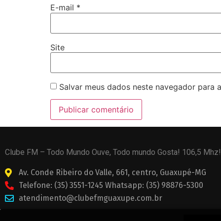
E-mail
*
Site
Salvar meus dados neste navegador para a
Clube FM – Todo Mundo Ouve, Todo mundo Gosta! 106,5 Mhz!
Av. Conde Ribeiro do Valle, 661, centro, Guaxupé-MG
Telefone: (35) 3551-1245 Whatsapp: (35) 98876-5300
atendimento@clubefmguaxupe.com.br