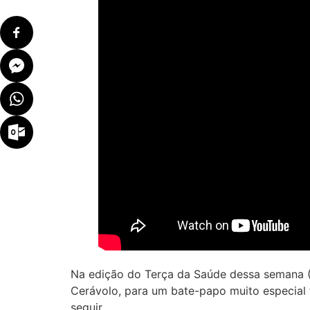
Na edição do Terça da Saúde dessa semana 
Cerávolo, para um bate-papo muito especial 
seguir.