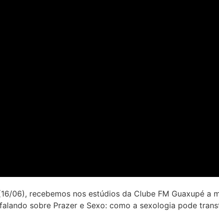
(16/06), recebemos nos estúdios da Clube FM Guaxupé a m
falando sobre Prazer e Sexo: como a sexologia pode trans