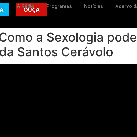
A Rádio
Programas
Notícias
Acervo d
TA
OUÇA
 Como a Sexologia pode
nda Santos Cerávolo