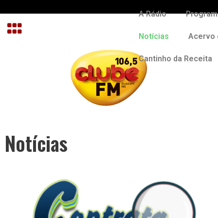
A Rádio
Program
Notícias
Acervo 
Cantinho da Receita
Notícias